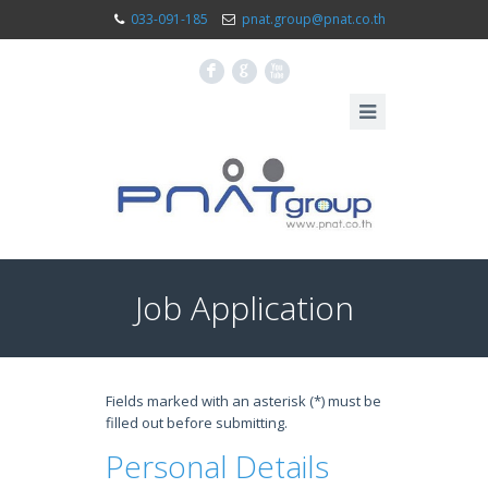
033-091-185
pnat.group@pnat.co.th
F
G
X
Job Application
Fields marked with an asterisk (*) must be
filled out before submitting.
Personal Details