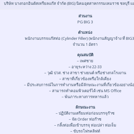
บริษัท บางกอกอินดัสเทรียลแก๊ส จำกัด (BIG) นิคมอุตสาหกรรมเหมราช ชลบุรี 
ส่วนงาน
PG BIG 3
ตำแหน่ง
พนักงานบรรจแก๊สท่อ (Cylinder Filler) (พนักงานสัญญาจ้าง ที่ BIG3 
จำนวน 1 อัตรา
คุณสมบัติ
– เพศชาย
– อายุระหว่าง 22-33
– วุฒิ ปวส. ช่าง สาขา ช่างยนต์ หรือช่างกลโรงงาน
– สาขาที่เกี่ยวข้องหรือใกล้เคียง
– มีประสบการณ์ในการทำงานหรือมีลักษณะงานที่เกี่ยวข้องอย่างน้อย
– สามารถทำคอมพิวเตอร์ได้ เช่น MS Office
– พ้นภาระทางการทหารแล้ว
ลักษณะงาน
– ปฏิบัติงานเตรียมท่อก่อนบรรจุก๊าซ
– จัด Order ท่อก๊าซ
– กลิ้งท่อเพื่อเข้าบรรจุ ท่อเปล่า ท่อเจ็ม
– ขับรถโฟรคลิฟท์