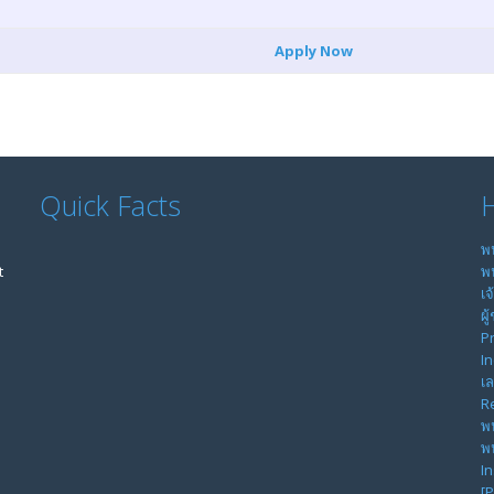
Apply Now
Quick Facts
H
พ
t
พ
เจ
ผู
n
P
I
เ
R
พ
พน
I
[