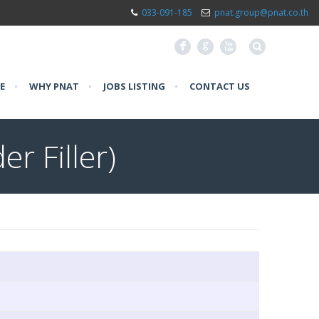
033-091-185
pnat.group@pnat.co.th
F
G
X
E
•
WHY PNAT
•
JOBS LISTING
•
CONTACT US
r Filler)